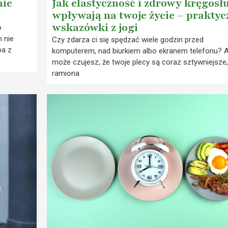
nie
Jak elastyczność i zdrowy kręgosł
wpływają na twoje życie – praktyc
wskazówki z jogi
o
 nie
Czy zdarza ci się spędzać wiele godzin przed
ba z
komputerem, nad biurkiem albo ekranem telefonu? 
może czujesz, że twoje plecy są coraz sztywniejsze,
ramiona