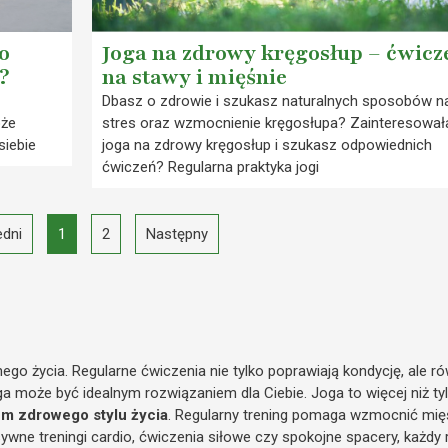
Co
Joga na zdrowy kręgosłup – ćwicz
?
na stawy i mięśnie
Dbasz o zdrowie i szukasz naturalnych sposobów n
oże
stres oraz wzmocnienie kręgosłupa? Zainteresowała
siebie
joga na zdrowy kręgosłup i szukasz odpowiednich
ćwiczeń? Regularna praktyka jogi
dni
1
2
Następny
go życia. Regularne ćwiczenia nie tylko poprawiają kondycję, ale r
a może być idealnym rozwiązaniem dla Ciebie. Joga to więcej niż tylko
m zdrowego stylu życia
. Regularny trening pomaga wzmocnić mię
nsywne treningi cardio, ćwiczenia siłowe czy spokojne spacery, każd