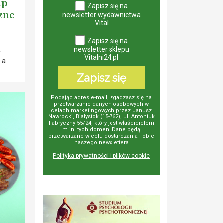
up
Zapisz się na
zne
newsletter wydawnictwa
Vital
Zapisz się na
A
newsletter sklepu
Vitalni24.pl
 a
Zapisz się
Podając adres e-mail, zgadzasz się na
przetwarzanie danych osobowych w
celach marketingowych przez Janusz
Nawrocki, Białystok (15-762), ul. Antoniuk
Fabryczny 55/24, który jest właścicielem
m.in. tych domen. Dane będą
przetwarzane w celu dostarczania Tobie
naszego newslettera
Polityka prywatności i plików cookie