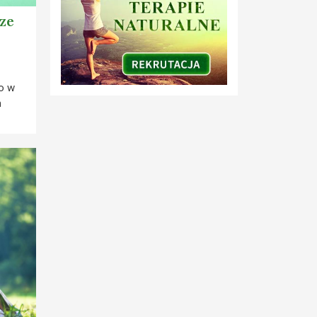
ze
ro w
m