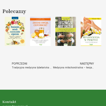
Polecamy
POPRZEDNI
NASTĘPNY
Tradycyjna medycyna tybetańska – sekret zdrowia i równowagi
Medycyna mitochondrialna – twoja droga do zdrowia i energii
Kontakt