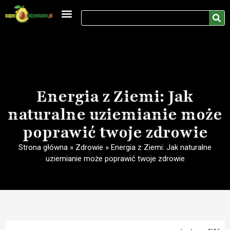
Medycyna naturalna
Rozwój osobisty
Energia z Ziemi: Jak
naturalne uziemianie może
poprawić twoje zdrowie
Strona główna
»
Zdrowie
»
Energia z Ziemi: Jak naturalne
uziemianie może poprawić twoje zdrowie