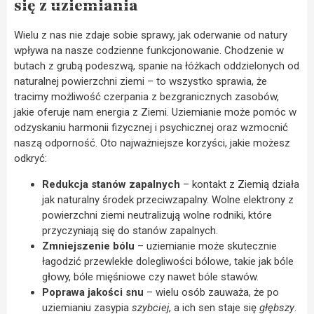
się z uziemiania
Wielu z nas nie zdaje sobie sprawy, jak oderwanie od natury
wpływa na nasze codzienne funkcjonowanie. Chodzenie w
butach z grubą podeszwą, spanie na łóżkach oddzielonych od
naturalnej powierzchni ziemi – to wszystko sprawia, że
tracimy możliwość czerpania z bezgranicznych zasobów,
jakie oferuje nam energia z Ziemi. Uziemianie może pomóc w
odzyskaniu harmonii fizycznej i psychicznej oraz wzmocnić
naszą odporność. Oto najważniejsze korzyści, jakie możesz
odkryć:
Redukcja stanów zapalnych
– kontakt z Ziemią działa
jak naturalny środek przeciwzapalny. Wolne elektrony z
powierzchni ziemi neutralizują wolne rodniki, które
przyczyniają się do stanów zapalnych​.
Zmniejszenie bólu
– uziemianie może skutecznie
łagodzić przewlekłe dolegliwości bólowe, takie jak bóle
głowy, bóle mięśniowe czy nawet bóle stawów​.
Poprawa jakości snu
– wielu osób zauważa, że po
uziemianiu zasypia
szybciej
, a ich sen staje się
głębszy
.