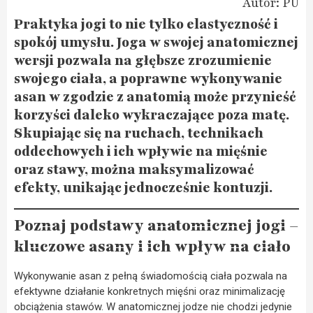
Autor: PU
Praktyka jogi to nie tylko elastyczność i
spokój umysłu. Joga w swojej anatomicznej
wersji pozwala na głębsze zrozumienie
swojego ciała, a poprawne wykonywanie
asan w zgodzie z anatomią może przynieść
korzyści daleko wykraczające poza matę.
Skupiając się na ruchach, technikach
oddechowych i ich wpływie na mięśnie
oraz stawy, można maksymalizować
efekty, unikając jednocześnie kontuzji.
Poznaj podstawy anatomicznej jogi –
kluczowe asany i ich wpływ na ciało
Wykonywanie asan z pełną świadomością ciała pozwala na
efektywne działanie konkretnych mięśni oraz minimalizację
obciążenia stawów. W anatomicznej jodze nie chodzi jedynie