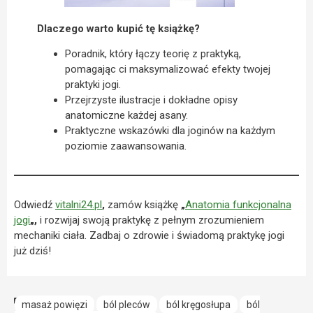
Dlaczego warto kupić tę książkę?
Poradnik, który łączy teorię z praktyką,
pomagając ci maksymalizować efekty twojej
praktyki jogi.
Przejrzyste ilustracje i dokładne opisy
anatomiczne każdej asany.
Praktyczne wskazówki dla joginów na każdym
poziomie zaawansowania.
Odwiedź
vitalni24.pl
,
zamów książkę
„
Anatomia funkcjonalna
jogi
„,
i rozwijaj swoją praktykę z pełnym zrozumieniem
mechaniki ciała. Zadbaj o zdrowie i świadomą praktykę jogi
już dziś!
masaż powięzi
ból pleców
ból kręgosłupa
ból