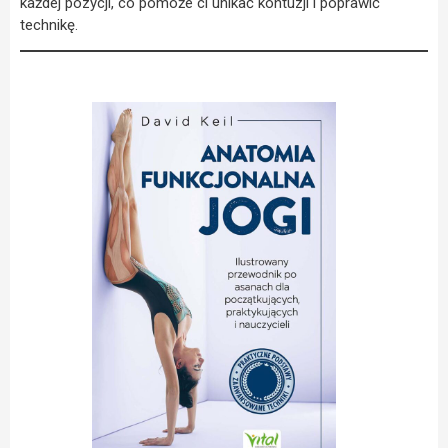
każdej pozycji, co pomoże ci unikać kontuzji i poprawić
technikę.