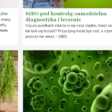
któw
SIBO pod kontrolą: samodzielna
diagnostyka i leczenie
, znany
wth),
Czy po posiłkach zdarza ci się czuć ciężko, masz w
lekłe
lub boli cię brzuch? Przyczyną może być coś, o czy
jeszcze nie wiesz – SIBO.