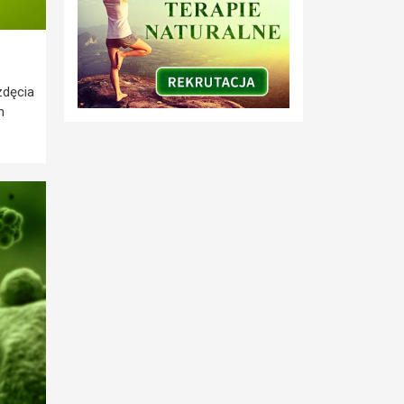
zdęcia
m