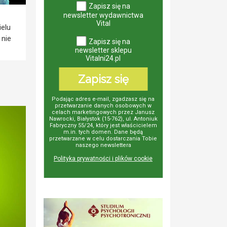
Zapisz się na
newsletter wydawnictwa
Vital
elu
 nie
Zapisz się na
newsletter sklepu
Vitalni24.pl
Zapisz się
Podając adres e-mail, zgadzasz się na
przetwarzanie danych osobowych w
celach marketingowych przez Janusz
Nawrocki, Białystok (15-762), ul. Antoniuk
Fabryczny 55/24, który jest właścicielem
m.in. tych domen. Dane będą
przetwarzane w celu dostarczania Tobie
naszego newslettera
Polityka prywatności i plików cookie