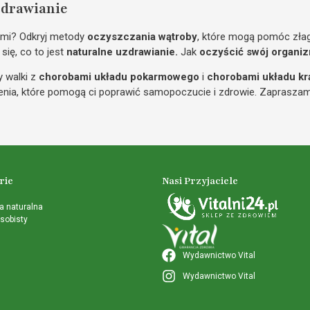
zdrawianie
ymi? Odkryj metody
oczyszczania wątroby
, które mogą pomóc złag
się, co to jest
naturalne uzdrawianie.
Jak
oczyścić swój organi
 walki z
chorobami układu pokarmowego
i
chorobami układu kr
czenia, które pomogą ci poprawić samopoczucie i zdrowie. Zapraszam
rie
Nasi Przyjaciele
 naturalna
sobisty
Wydawnictwo Vital
Wydawnictwo Vital