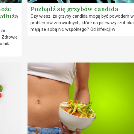
może
Pozbądź się grzybów candida
wydłuża
Czy wiesz, że grzyby candida mogą być powodem wi
problemów zdrowotnych, które na pierwszy rzut oka
mają ze sobą nic wspólnego? Od infekcji w
oże
ś. Zdrowie
adnik