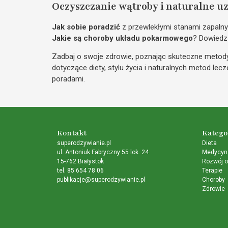
Oczyszczanie wątroby i naturalne u
Jak sobie poradzić
z przewlekłymi stanami zapaln
Jakie są choroby układu pokarmowego
? Dowiedz 
Zadbaj o swoje zdrowie, poznając skuteczne metody
dotyczące diety, stylu życia i naturalnych metod le
poradami.
Kontakt
Katego
superodzywianie.pl
Dieta
ul. Antoniuk Fabryczny 55 lok. 24
Medycyna
15-762 Białystok
Rozwój o
tel. 85 654 78 06
Terapie
publikacje@superodzywianie.pl
Choroby
Zdrowie