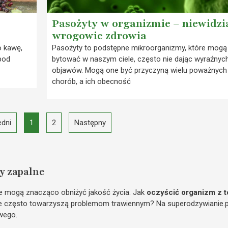
Pasożyty w organizmie – niewidzi
wrogowie zdrowia
o kawę,
Pasożyty to podstępne mikroorganizmy, które mogą
pod
bytować w naszym ciele, często nie dając wyraźnyc
objawów. Mogą one być przyczyną wielu poważnych
chorób, a ich obecność
dni
1
2
Następny
y zapalne
re mogą znacząco obniżyć jakość życia. Jak
oczyścić organizm z t
często towarzyszą problemom trawiennym? Na superodzywianie.pl z
wego.