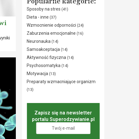
Popularne kategorie:
Sposoby na stres
(41)
Dieta - inne
(37)
rwi
Wzmocnienie odporności
(24)
Zaburzenia emocjonalne
(16)
yniki
Neuronauka
(14)
Samoakceptacja
(14)
Aktywność fizyczna
(14)
Psychosomatyka
(14)
Motywacja
(13)
Preparaty wzmacniające organizm
(13)
Zapisz się na newsletter
portalu Superodzywianie.pl