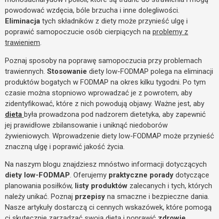
powodować wzdęcia, bóle brzucha i inne dolegliwości.
Eliminacja
tych składników z diety może przynieść ulgę i
poprawić samopoczucie osób cierpiących na
problemy z
trawieniem
.
Poznaj sposoby na poprawę samopoczucia przy problemach
trawiennych.
Stosowanie
diety low-FODMAP polega na eliminacji
produktów bogatych w FODMAP na okres kilku tygodni. Po tym
czasie można stopniowo wprowadzać je z powrotem, aby
zidentyfikować, które z nich powodują objawy. Ważne jest, aby
dieta
była prowadzona pod nadzorem dietetyka, aby zapewnić
jej prawidłowe zbilansowanie i uniknąć niedoborów
żywieniowych. Wprowadzenie diety low-FODMAP może przynieść
znaczną ulgę i poprawić jakość życia.
Na naszym blogu znajdziesz mnóstwo informacji dotyczących
diety low-FODMAP
. Oferujemy
praktyczne porady
dotyczące
planowania posiłków,
listy produktów
zalecanych i tych, których
należy unikać. Poznaj
przepisy
na smaczne i bezpieczne dania.
Nasze artykuły dostarczą ci cennych wskazówek, które pomogą
ci skutecznie zarządzać swoją dietą i poprawić
zdrowie