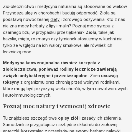
Ziołolecznictwo i medycyna naturalna są stosowane od wieków.
Przynoszą ulgę w
chorobach
i budują odporność. Zioła są
podstawą nowoczesnej
diety
i zdrowego odżywiania. Kto z nas
nie zna mocy herbaty z lipy i malin? Poznaj moc syropu z
czarnego bzu, w przypadku przeziębienia?
Zioła
, takie jak
bazylia, mięta, rozmaryn czy tymianek stosujemy w kuchni nie
tylko ze względu na ich walory smakowe, ale również ich
leczniczą moc.
Medycyna konwencjonalna również korzysta z
ziołolecznictwa, ponieważ rośliny lecznicze zawierają
związki antybakteryjne i przeciwzapalne.
Zioła
usuwają
toksyny
z organizmu oraz chronią przed wolnymi rodnikami,
które mogą być przyczyną wielu chorób, w tym nowotworowych
i autoimmunologicznych.
Poznaj moc natury i wzmocnij zdrowie
Tu znajdziesz szczegółowe
opisy ziół
i zasady ich zbierania.
Samodzielnie przygotujesz niezbędne składniki do ziołowej
apteczki, korzystając z przepisów na syropy, herbaty, nalewki,