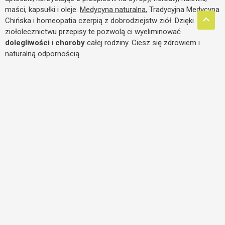
maści, kapsułki i oleje.
Medycyna naturalna
, Tradycyjna Medycyna
Chińska i homeopatia czerpią z dobrodziejstw ziół. Dzięki
ziołolecznictwu przepisy te pozwolą ci wyeliminować
dolegliwości
i
choroby
całej rodziny. Ciesz się zdrowiem i
naturalną odpornością.
Kontakt
superodzywianie.pl
ul. Antoniuk Fabryczny 55 lok. 24
15-762 Białystok
tel. 85 654 78 06
publikacje@superodzywianie.pl
Kategorie
Dieta
Medycyna naturalna
Rozwój osobisty
Terapie
Choroby