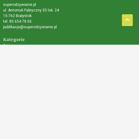
superodzywianie.pl
ul. Antoniuk Fabryczny 55 lok. 24
15-762 Białystok
tel. 85 654 78 06
publikacje@superodzywianie.pl
Kategorie
Dieta
Medycyna naturalna
Rozwój osobisty
Terapie
Choroby
Zdrowie
Nasi Przyjaciele
Wydawnictwo Vital
Wydawnictwo Vital