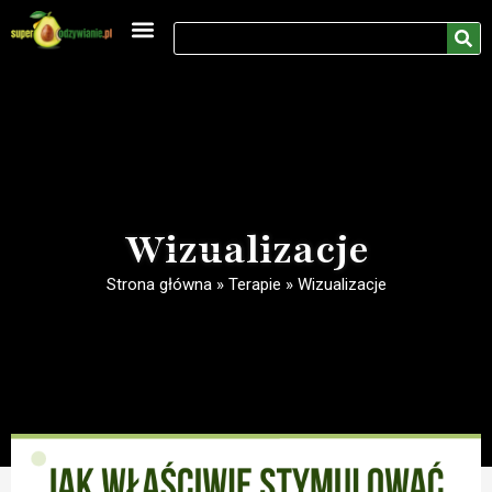
Medycyna naturalna
Rozwój osobisty
Wizualizacje
Strona główna
»
Terapie
»
Wizualizacje