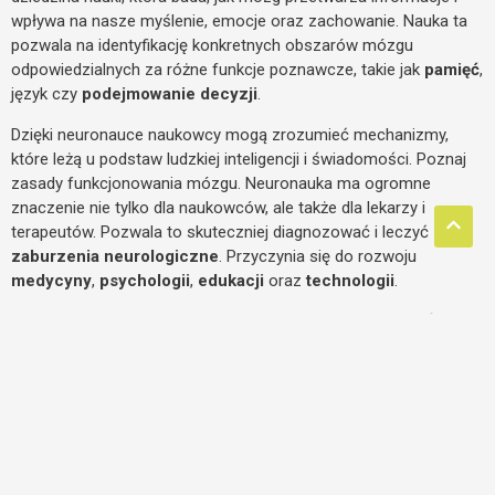
wpływa na nasze myślenie, emocje oraz zachowanie. Nauka ta
pozwala na identyfikację konkretnych obszarów mózgu
odpowiedzialnych za różne funkcje poznawcze, takie jak
pamięć
,
język czy
podejmowanie
decyzji
.
Dzięki neuronauce naukowcy mogą zrozumieć mechanizmy,
które leżą u podstaw ludzkiej inteligencji i świadomości. Poznaj
zasady funkcjonowania mózgu. Neuronauka ma ogromne
znaczenie nie tylko dla naukowców, ale także dla lekarzy i
terapeutów. Pozwala to skuteczniej diagnozować i leczyć
zaburzenia neurologiczne
. Przyczynia się do rozwoju
medycyny
,
psychologii
,
edukacji
oraz
technologii
.
Zapraszamy do odkrywania zasobów, które przygotowaliśmy dla
ciebie na naszej stronie. Znajdziesz tu najnowsze artykuły oraz
poradniki, które pomogą pogłębić Twoją wiedzę
Kontakt