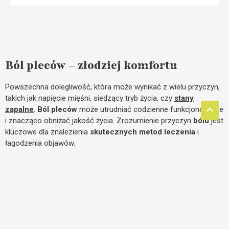
Ból pleców – złodziej komfortu
Powszechna dolegliwość, która może wynikać z wielu przyczyn,
takich jak napięcie mięśni, siedzący tryb życia, czy
stany
zapalne
.
Ból pleców
może utrudniać codzienne funkcjonowanie
i znacząco obniżać jakość życia. Zrozumienie przyczyn
bólu
jest
kluczowe dla znalezienia
skutecznych metod leczenia
i
łagodzenia objawów.
Znajdź ulgę w bólu pleców – naturalne
metody, które działają
Jedną z efektywnych metod łagodzenia
bólu pleców
jest
masaż powięzi
, który pomaga rozluźnić napięte mięśnie i
poprawić krążenie. Regularny
masaż powięzi
może zmniejszyć