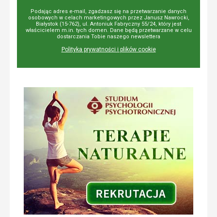
Podając adres e-mail, zgadzasz się na przetwarzanie danych
osobowych w celach marketingowych przez Janusz Nawrocki,
Białystok (15-762), ul. Antoniuk Fabryczny 55/24, który jest
właścicielem m.in. tych domen. Dane będą przetwarzane w celu
dostarczania Tobie naszego newslettera
Polityka prywatności i plików cookie