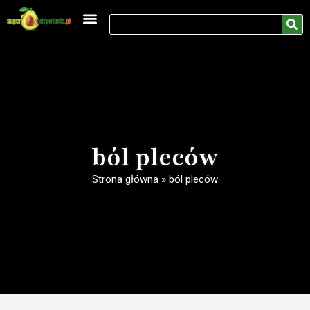
Medycyna naturalna
Rozwój osobisty
ból pleców
Strona główna
»
ból pleców