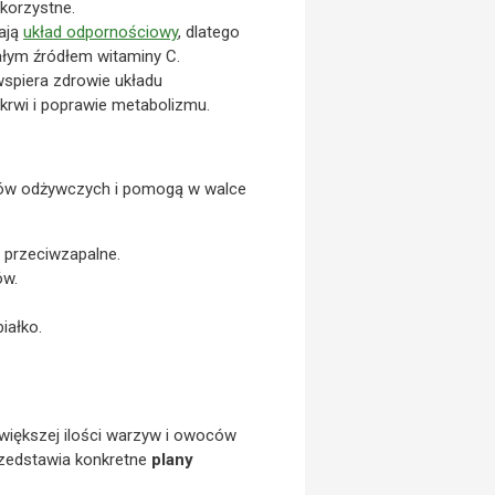
 korzystne.
ają
układ odpornościowy
, dlatego
ałym źródłem witaminy C.
wspiera zdrowie układu
rwi i poprawie metabolizmu.
ików odżywczych i pomogą w walce
 przeciwzapalne.
ów.
iałko.
 większej ilości warzyw i owoców
rzedstawia konkretne
plany