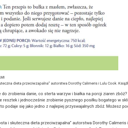
AMI
kuteczna dieta przeciwzapalna” autorstwa Dorothy Calimeris i Lulu Cook. Ksią
e do zrobienia danie, co sterta warzyw i białka na porcji ziaren zbóż?
 resztek i jedno­cześnie zrobienie pysznego posiłku bogatego w skł
sto podaje się jako jedno z najlepiej przyswajalnych zbóż. Możesz p
ta i skuteczna dieta przeciwzapalna” autorstwa Dorothy Calimeris 