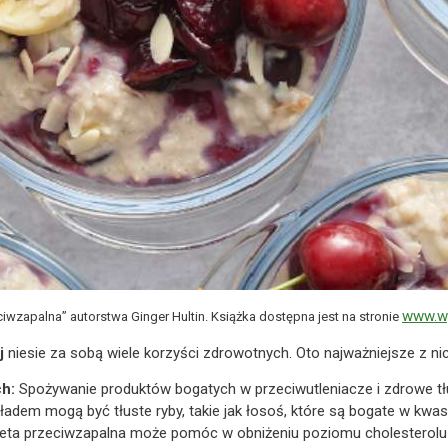
www.w
ciwzapalna” autorstwa Ginger Hultin. Książka dostępna jest na stronie
j
niesie za sobą wiele korzyści zdrowotnych. Oto najważniejsze z nic
h:
Spożywanie produktów bogatych w przeciwutleniacze i zdrowe t
ładem mogą być tłuste ryby, takie jak łosoś, które są bogate w kwa
eta przeciwzapalna może pomóc w obniżeniu poziomu cholesterolu i c