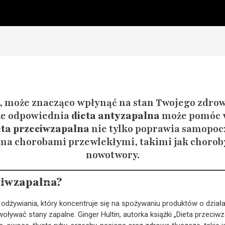
esz, może znacząco wpłynąć na stan Twojego zdro
że odpowiednia
dieta antyzapalna
może pomóc w
eta przeciwzapalna
nie tylko poprawia samopoc
ma chorobami przewlekłymi, takimi jak choroby
nowotwory.
eciwzapalna?
odżywiania, który koncentruje się na spożywaniu produktów o dział
oływać stany zapalne. Ginger Hultin, autorka książki „Dieta przeciw