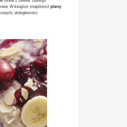
ak oliwa z oliwek. Dlatego
owia. W książce znajdziesz
plany
owych, dolegliwości