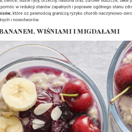
a, owoce, tłuste ryby, orzechy, nasiona oraz zdrowe tłuszcze, takie j
pomóc w redukcji stanów zapalnych i poprawie ogólnego stanu zdr
pisów
, które oz pewnością graniczą ryzyko chorób naczyniowo-serc
nych i nowotworów.
BANANEM, WIŚNIAMI I MIGDAŁAMI