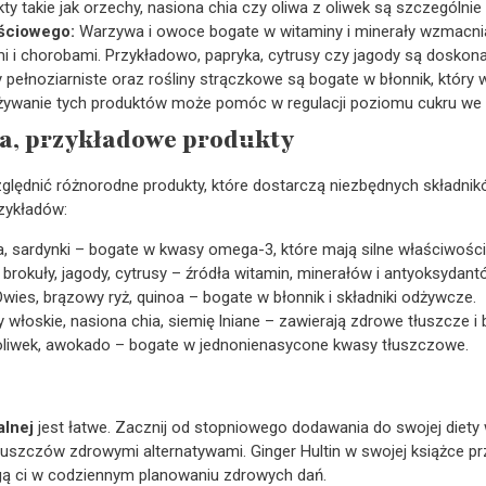
kty takie jak orzechy, nasiona chia czy oliwa z oliwek są szczególnie
ściowego:
Warzywa i owoce bogate w witaminy i minerały wzmacni
i i chorobami. Przykładowo, papryka, cytrusy czy jagody są doskon
 pełnoziarniste oraz rośliny strączkowe są bogate w błonnik, który 
żywanie tych produktów może pomóc w regulacji poziomu cukru we k
a, przykładowe produkty
ględnić różnorodne produkty, które dostarczą niezbędnych składn
rzykładów:
, sardynki – bogate w kwasy omega-3, które mają silne właściwości
brokuły, jagody, cytrusy – źródła witamin, minerałów i antyoksydant
wies, brązowy ryż, quinoa – bogate w błonnik i składniki odżywcze.
włoskie, nasiona chia, siemię lniane – zawierają zdrowe tłuszcze i b
oliwek, awokado – bogate w jednonienasycone kwasy tłuszczowe.
alnej
jest łatwe. Zacznij od stopniowego dodawania do swojej diety
uszczów zdrowymi alternatywami. Ginger Hultin w swojej książce p
gą ci w codziennym planowaniu zdrowych dań.