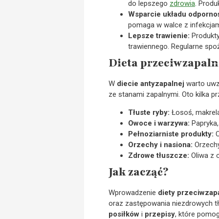
do lepszego
zdrowia
. Produ
Wsparcie układu odporno
pomaga w walce z infekcjam
Lepsze trawienie:
Produkty
trawiennego. Regularne spo
Dieta przeciwzapaln
W
diecie antyzapalnej
warto uwz
ze stanami zapalnymi. Oto kilka p
Tłuste ryby:
Łosoś, makrela
Owoce i warzywa:
Papryka, 
Pełnoziarniste produkty:
O
Orzechy i nasiona:
Orzechy 
Zdrowe tłuszcze:
Oliwa z 
Jak zacząć?
Wprowadzenie
diety przeciwzap
oraz zastępowania niezdrowych tł
posiłków
i
przepisy
, które pomo