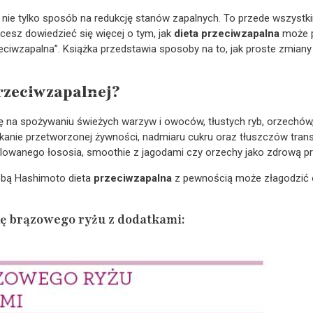
 nie tylko sposób na redukcję stanów zapalnych. To przede wszystkim 
cesz dowiedzieć się więcej o tym, jak
dieta przeciwzapalna
może p
rzeciwzapalna”. Książka przedstawia sposoby na to, jak proste zmian
przeciwzapalnej?
ę na spożywaniu świeżych warzyw i owoców, tłustych ryb, orzechów
ikanie przetworzonej żywności, nadmiaru cukru oraz tłuszczów tran
llowanego łososia, smoothie z jagodami czy orzechy jako zdrową p
obą Hashimoto dieta
przeciwzapalna
z pewnością może złagodzić o
ę brązowego ryżu z dodatkami: