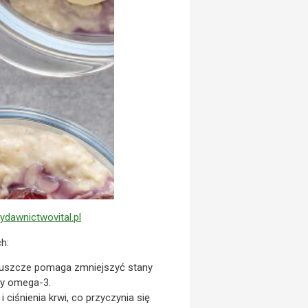
yda
wnictwovital.pl
h:
łuszcze pomaga zmniejszyć stany
sy omega-3.
iśnienia krwi, co przyczynia się