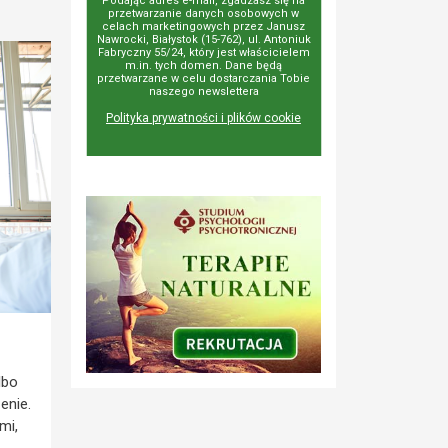
Podając adres e-mail, zgadzasz się na
przetwarzanie danych osobowych w
celach marketingowych przez Janusz
Nawrocki, Białystok (15-762), ul. Antoniuk
Fabryczny 55/24, który jest właścicielem
m.in. tych domen. Dane będą
przetwarzane w celu dostarczania Tobie
naszego newslettera
Polityka prywatności i plików cookie
lbo
enie.
mi,