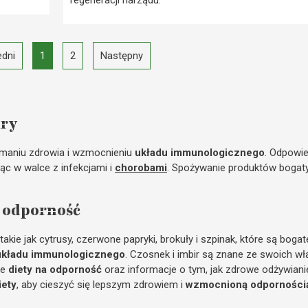
dni
1
2
Następny
ury
ymaniu zdrowia i wzmocnieniu
układu immunologicznego
. Odpowi
c w walce z infekcjami i
chorobami
. Spożywanie produktów boga
a odporność
akie jak cytrusy, czerwone papryki, brokuły i szpinak, które są boga
układu immunologicznego
. Czosnek i imbir są znane ze swoich wł
ce
diety na odporność
oraz informacje o tym, jak zdrowe odżywiani
iety
, aby cieszyć się lepszym zdrowiem i
wzmocnioną odporności