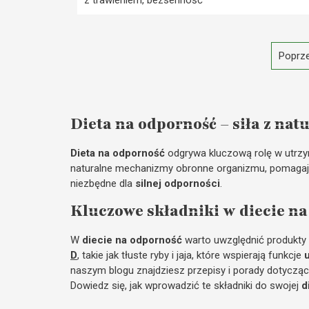
Poprze
Dieta na odporność – siła z nat
Dieta na odporność
odgrywa kluczową rolę w utrz
naturalne mechanizmy obronne organizmu, pomagają
niezbędne dla
silnej odporności
.
Kluczowe składniki w diecie n
W
diecie na odporność
warto uwzględnić produkty t
D
, takie jak tłuste ryby i jaja, które wspierają funkcje
naszym blogu znajdziesz przepisy i porady dotyczą
Dowiedz się, jak wprowadzić te składniki do swojej
d