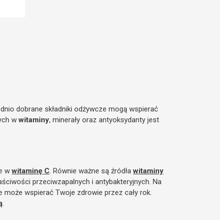
ednio dobrane składniki odżywcze mogą wspierać
tych w
witaminy
, minerały oraz antyoksydanty jest
te w
witaminę C
. Równie ważne są źródła
witaminy
aściwości przeciwzapalnych i antybakteryjnych. Na
e może wspierać Twoje zdrowie przez cały rok.
ą
.