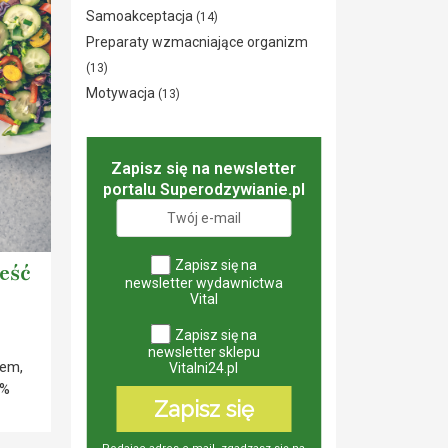
Samoakceptacja
(14)
Preparaty wzmacniające organizm
(13)
Motywacja
(13)
Zapisz się na newsletter
portalu Superodzywianie.pl
Zapisz się na
eść
newsletter wydawnictwa
Vital
Zapisz się na
newsletter sklepu
sem,
Vitalni24.pl
0%
Zapisz się