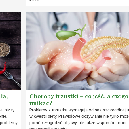
ła,
Choroby trzustki – co jeść, a czego
unikać?
j niż ty
Problemy z trzustką wymagają od nas szczególnej 
nie,
w kwestii diety. Prawidłowe odżywianie nie tylko moż
 problemy
pomóc złagodzić objawy, ale także wspomóc proce
regeneracji narządu.