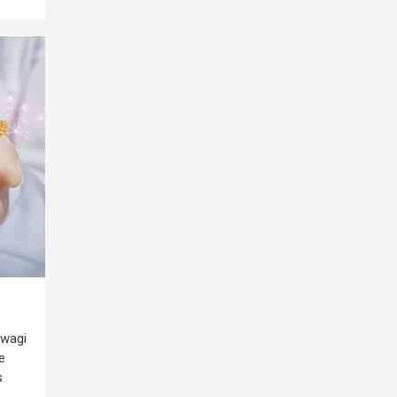
uwagi
e
s