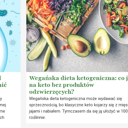
d
Wegańska dieta ketogeniczna: co j
nić
na keto bez produktów
odzwierzęcych?
y
Wegańska dieta ketogeniczna może wydawać się
nej
sprzecznością, bo klasyczne keto kojarzy się z mię
ome
jajami i nabiałem. Tymczasem da się ją ułożyć w 10
ch
roślinnie.