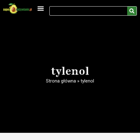
Medycyna naturalna
Rozwój osobisty
tylenol
Strona główna
»
tylenol