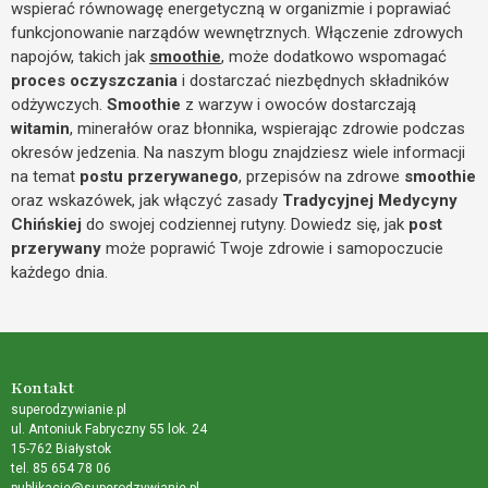
wspierać równowagę energetyczną w organizmie i poprawiać
funkcjonowanie narządów wewnętrznych. Włączenie zdrowych
napojów, takich jak
smoothie
, może dodatkowo wspomagać
proces oczyszczania
i dostarczać niezbędnych składników
odżywczych.
Smoothie
z warzyw i owoców dostarczają
witamin
, minerałów oraz błonnika, wspierając zdrowie podczas
okresów jedzenia. Na naszym blogu znajdziesz wiele informacji
na temat
postu przerywanego
, przepisów na zdrowe
smoothie
oraz wskazówek, jak włączyć zasady
Tradycyjnej Medycyny
Chińskiej
do swojej codziennej rutyny. Dowiedz się, jak
post
przerywany
może poprawić Twoje zdrowie i samopoczucie
każdego dnia.
Kontakt
superodzywianie.pl
ul. Antoniuk Fabryczny 55 lok. 24
15-762 Białystok
tel. 85 654 78 06
publikacje@superodzywianie.pl