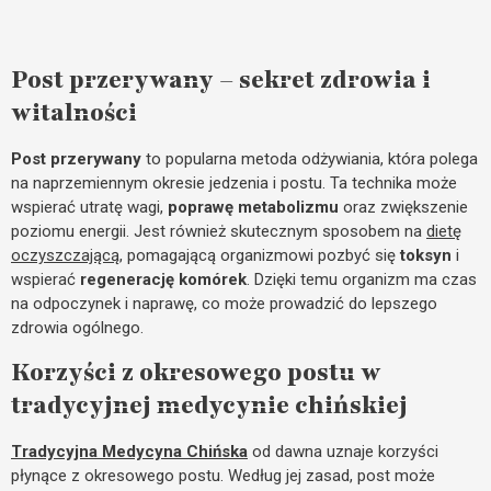
Post przerywany – sekret zdrowia i
witalności
Post przerywany
to popularna metoda odżywiania, która polega
na naprzemiennym okresie jedzenia i postu. Ta technika może
wspierać utratę wagi,
poprawę metabolizmu
oraz zwiększenie
poziomu energii. Jest również skutecznym sposobem na
dietę
oczyszczającą
, pomagającą organizmowi pozbyć się
toksyn
i
wspierać
regenerację komórek
. Dzięki temu organizm ma czas
na odpoczynek i naprawę, co może prowadzić do lepszego
zdrowia ogólnego.
Korzyści z okresowego postu w
tradycyjnej medycynie chińskiej
Tradycyjna Medycyna Chińska
od dawna uznaje korzyści
płynące z okresowego postu. Według jej zasad, post może