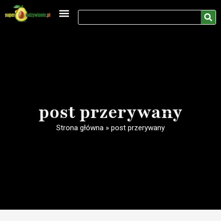
Medycyna naturalna
Rozwój osobisty
post przerywany
Strona główna
»
post przerywany