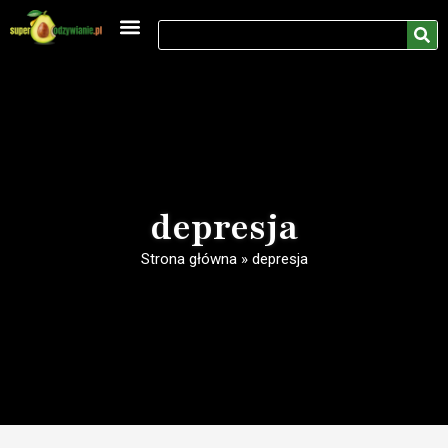
Medycyna naturalna
Rozwój osobisty
depresja
Strona główna
»
depresja