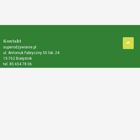
Kontakt
superodzywianie.pl
ul. Antoniuk Fabryczny 55 lok. 24
15-762 Białystok
tel. 85 654 78 06
publikacje@superodzywianie.pl
Kategorie
Dieta
Medycyna naturalna
Rozwój osobisty
Terapie
Choroby
Zdrowie
Nasi Przyjaciele