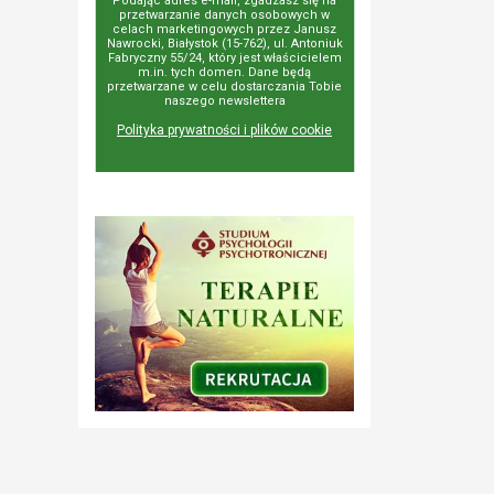
Podając adres e-mail, zgadzasz się na
przetwarzanie danych osobowych w
celach marketingowych przez Janusz
Nawrocki, Białystok (15-762), ul. Antoniuk
Fabryczny 55/24, który jest właścicielem
m.in. tych domen. Dane będą
przetwarzane w celu dostarczania Tobie
naszego newslettera
Polityka prywatności i plików cookie