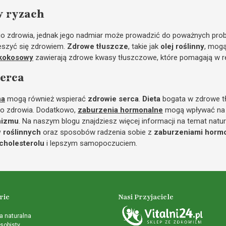
w ryzach
o zdrowia, jednak jego nadmiar może prowadzić do poważnych prob
ieszyć się zdrowiem.
Zdrowe tłuszcze
, takie jak
olej roślinny
, mog
 kokosowy
zawierają zdrowe kwasy tłuszczowe, które pomagają w re
serca
na
mogą również wspierać
zdrowie serca
.
Dieta
bogata w zdrowe t
go zdrowia. Dodatkowo,
zaburzenia hormonalne
mogą wpływać na
nizmu
. Na naszym blogu znajdziesz więcej informacji na temat natu
w roślinnych
oraz sposobów radzenia sobie z
zaburzeniami horm
cholesterolu
i lepszym samopoczuciem.
rie
Nasi Przyjaciele
 naturalna
sobisty