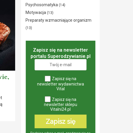
Psychosomatyka
(14)
Motywacja
(13)
Preparaty wzmacniające organizm
(13)
Zapisz się na newsletter
portalu Superodzywianie.pl
ie,
Zapisz się na
newsletter wydawnictwa
Vital
et
Zapisz się na
ją
newsletter sklepu
Vitalni24.pl
Zapisz się