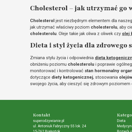
Cholesterol – jak utrzymać go 
Cholesterol
jest niezbędnym elementem dla naszeg
jak utrzymać właściwy poziom
cholesterolu
, aby c
cholesterolu
. Oleje takie jak oliwa z oliwek czy
olej
Dieta i styl życia dla zdrowego 
Zmiana stylu życia i odpowiednia
dieta ketogenicz
obniżeniu poziomu
cholesterolu
i poprawie ogólne
monitorować i kontrolować
stan hormonalny orga
dotyczące
diety ketogenicznej
, stosowania
olejó
swojego życia, aby cieszyć się zdrowym poziomem
Kontakt
Katego
superodzywianie.pl
Dieta
ul. Antoniuk Fabryczny 55 lok. 24
Medycyna
15-762 Białystok
Rozwój o