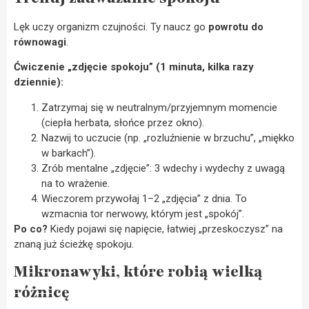
Lęk uczy organizm czujności. Ty naucz go
powrotu do
równowagi
.
Ćwiczenie „zdjęcie spokoju” (1 minuta, kilka razy
dziennie):
Zatrzymaj się w neutralnym/przyjemnym momencie
(ciepła herbata, słońce przez okno).
Nazwij to uczucie (np. „rozluźnienie w brzuchu”, „miękko
w barkach”).
Zrób mentalne „zdjęcie”: 3 wdechy i wydechy z uwagą
na to wrażenie.
Wieczorem przywołaj 1–2 „zdjęcia” z dnia. To
wzmacnia tor nerwowy, którym jest „spokój”.
Po co?
Kiedy pojawi się napięcie, łatwiej „przeskoczysz” na
znaną już ścieżkę spokoju.
Mikronawyki, które robią wielką
różnicę