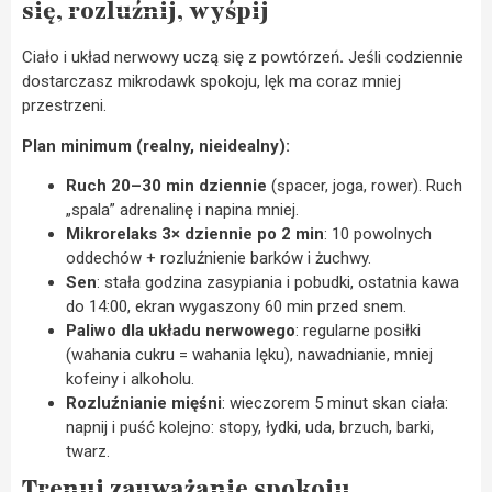
się, rozluźnij, wyśpij
Ciało i układ nerwowy uczą się z powtórzeń
.
Jeśli codziennie
dostarczasz mikrodawk spokoju, lęk ma coraz mniej
przestrzeni.
Plan minimum (realny, nieidealny):
Ruch 20–30 min dziennie
(spacer, joga, rower). Ruch
„spala” adrenalinę i napina mniej.
Mikrorelaks 3× dziennie po 2 min
: 10 powolnych
oddechów + rozluźnienie barków i żuchwy.
Sen
: stała godzina zasypiania i pobudki, ostatnia kawa
do 14:00, ekran wygaszony 60 min przed snem.
Paliwo dla układu nerwowego
: regularne posiłki
(wahania cukru = wahania lęku), nawadnianie, mniej
kofeiny i alkoholu.
Rozluźnianie mięśni
: wieczorem 5 minut skan ciała:
napnij i puść kolejno: stopy, łydki, uda, brzuch, barki,
twarz.
Trenuj zauważanie spokoju