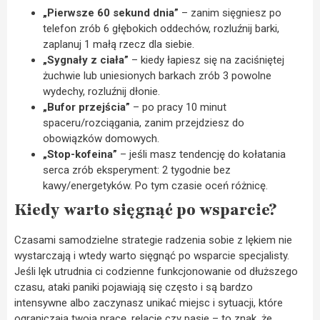
„Pierwsze 60 sekund dnia”
– zanim sięgniesz po
telefon zrób 6 głębokich oddechów, rozluźnij barki,
zaplanuj 1 małą rzecz dla siebie.
„Sygnały z ciała”
– kiedy łapiesz się na zaciśniętej
żuchwie lub uniesionych barkach zrób 3 powolne
wydechy, rozluźnij dłonie.
„Bufor przejścia”
– po pracy 10 minut
spaceru/rozciągania, zanim przejdziesz do
obowiązków domowych.
„Stop-kofeina”
– jeśli masz tendencję do kołatania
serca zrób eksperyment: 2 tygodnie bez
kawy/energetyków. Po tym czasie oceń różnicę.
Kiedy warto sięgnąć po wsparcie?
Czasami samodzielne strategie radzenia sobie z lękiem nie
wystarczają i wtedy warto sięgnąć po wsparcie specjalisty.
Jeśli lęk utrudnia ci codzienne funkcjonowanie od dłuższego
czasu, ataki paniki pojawiają się często i są bardzo
intensywne albo zaczynasz unikać miejsc i sytuacji, które
ograniczają twoją pracę, relacje czy pasje – to znak, że