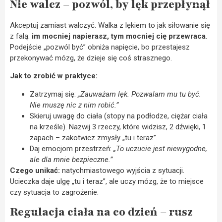
Nie walcz – pozwól, by lęk przepłynął
Akceptuj zamiast walczyć. Walka z lękiem to jak siłowanie się
z falą:
im mocniej napierasz, tym mocniej cię przewraca
.
Podejście „pozwól być” obniża napięcie, bo przestajesz
przekonywać mózg, że dzieje się coś strasznego.
Jak to zrobić w praktyce:
Zatrzymaj się:
„Zauważam lęk. Pozwalam mu tu być.
Nie muszę nic z nim robić.”
Skieruj uwagę do ciała (stopy na podłodze, ciężar ciała
na krześle). Nazwij 3 rzeczy, które widzisz, 2 dźwięki, 1
zapach – zakotwicz zmysły „tu i teraz”.
Daj emocjom przestrzeń:
„To uczucie jest niewygodne,
ale dla mnie bezpieczne.”
Czego unikać:
natychmiastowego wyjścia z sytuacji.
Ucieczka daje ulgę „tu i teraz”, ale uczy mózg, że to miejsce
czy sytuacja to zagrożenie.
Regulacja ciała na co dzień – rusz