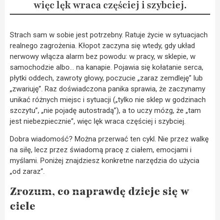
więc lęk wraca częściej i szybciej.
Strach sam w sobie jest potrzebny. Ratuje życie w sytuacjach
realnego zagrożenia. Kłopot zaczyna się wtedy, gdy układ
nerwowy włącza alarm bez powodu: w pracy, w sklepie, w
samochodzie albo… na kanapie. Pojawia się kołatanie serca,
płytki oddech, zawroty głowy, poczucie „zaraz zemdleję” lub
„zwariuję”. Raz doświadczona panika sprawia, że zaczynamy
unikać różnych miejsc i sytuacji („tylko nie sklep w godzinach
szczytu”, „nie pojadę autostradą”), a to uczy mózg, że „tam
jest niebezpiecznie”, więc lęk wraca częściej i szybciej.
Dobra wiadomość? Można przerwać ten cykl. Nie przez walkę
na siłę, lecz przez świadomą pracę z ciałem, emocjami i
myślami. Poniżej znajdziesz konkretne narzędzia do użycia
„od zaraz”.
Zrozum, co naprawdę dzieje się w
ciele