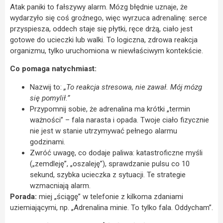
Atak paniki to fałszywy alarm. Mózg błędnie uznaje, że
wydarzyło się coś groźnego, więc wyrzuca adrenalinę: serce
przyspiesza, oddech staje się płytki, ręce drżą, ciało jest
gotowe do ucieczki lub walki. To logiczna, zdrowa reakcja
organizmu, tylko uruchomiona w niewłaściwym kontekście.
Co pomaga natychmiast:
Nazwij to:
„To reakcja stresowa, nie zawał. Mój mózg
się pomylił.”
Przypomnij sobie, że adrenalina ma krótki „termin
ważności” – fala narasta i opada. Twoje ciało fizycznie
nie jest w stanie utrzymywać pełnego alarmu
godzinami.
Zwróć uwagę, co dodaje paliwa: katastroficzne myśli
(„zemdleję”, „oszaleję”), sprawdzanie pulsu co 10
sekund, szybka ucieczka z sytuacji. Te strategie
wzmacniają alarm.
Porada:
miej „ściągę” w telefonie z kilkoma zdaniami
uziemiającymi, np. „Adrenalina minie. To tylko fala. Oddycham”.