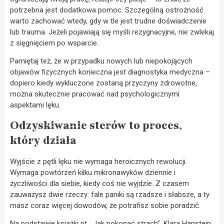
potrzebna jest dodatkowa pomoc. Szczególną ostrożność
warto zachować wtedy, gdy w tle jest trudne doświadczenie
lub trauma. Jeżeli pojawiają się myśli rezygnacyjne, nie zwlekaj
z sięgnięciem po wsparcie.
Pamiętaj też, że w przypadku nowych lub niepokojących
objawów fizycznych konieczna jest diagnostyka medyczna –
dopiero kiedy wykluczone zostaną przyczyny zdrowotne,
można skutecznie pracować nad psychologicznymi
aspektami lęku.
Odzyskiwanie sterów to proces,
który działa
Wyjście z pętli lęku nie wymaga heroicznych rewolucji.
Wymaga powtórzeń kilku mikronawyków dziennie i
życzliwości dla siebie, kiedy coś nie wyjdzie. Z czasem
zauważysz dwie rzeczy: fale paniki są rzadsze i słabsze, a ty
masz coraz więcej dowodów, że potrafisz sobie poradzić.
Na podstawie książki pt. „Jak pokonać strach”, Klara Hanstein,