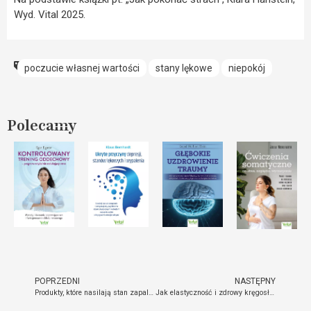
Wyd. Vital 2025.
poczucie własnej wartości
stany lękowe
niepokój
Polecamy
POPRZEDNI
NASTĘPNY
Produkty, które nasilają stan zapalny – czego unikać?
Jak elastyczność i zdrowy kręgosłup wpływają na twoje życie – praktyczne wskazówki z jogi