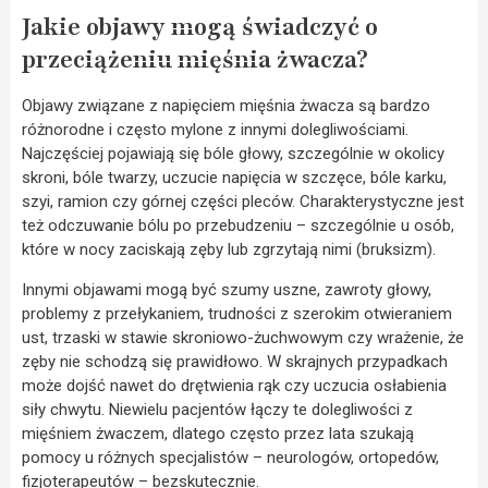
Jakie objawy mogą świadczyć o
przeciążeniu mięśnia żwacza?
Objawy związane z napięciem mięśnia żwacza są bardzo
różnorodne i często mylone z innymi dolegliwościami.
Najczęściej pojawiają się bóle głowy, szczególnie w okolicy
skroni, bóle twarzy, uczucie napięcia w szczęce, bóle karku,
szyi, ramion czy górnej części pleców. Charakterystyczne jest
też odczuwanie bólu po przebudzeniu – szczególnie u osób,
które w nocy zaciskają zęby lub zgrzytają nimi (bruksizm).
Innymi objawami mogą być szumy uszne, zawroty głowy,
problemy z przełykaniem, trudności z szerokim otwieraniem
ust, trzaski w stawie skroniowo-żuchwowym czy wrażenie, że
zęby nie schodzą się prawidłowo. W skrajnych przypadkach
może dojść nawet do drętwienia rąk czy uczucia osłabienia
siły chwytu. Niewielu pacjentów łączy te dolegliwości z
mięśniem żwaczem, dlatego często przez lata szukają
pomocy u różnych specjalistów – neurologów, ortopedów,
fizjoterapeutów – bezskutecznie.