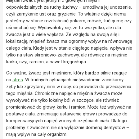
Mięsień żwacz jest jednym z głównych mięśni
odpowiedzialnych za ruchy żuchwy – umożliwia jej unoszenie,
czyli zamykanie ust oraz gryzienie. To właśnie dzięki niemu
jesteśmy w stanie rozdrabniać pokarm, mówić, żuć gumę czy
uśmiechać się. Wydawałoby się, że to wszystko, ale rola
żwacza jest o wiele większa. Ze względu na swoją siłę i
lokalizację, mięsień żwacz ma ogromny wpływ na równowagę
całego ciała. Kiedy jest w stanie ciągłego napięcia, wpływa nie
tylko na staw skroniowo-żuchwowy, ale również na mięśnie
karku, szyi, ramion, a nawet kręgosłupa.
Co ważne, żwacz jest mięśniem, który bardzo silnie reaguje
na
stres
. W trudnych sytuacjach nieświadomie zaciskamy
zęby lub zgrzytamy nimi w nocy, co prowadzi do przeciążenia
tego mięśnia. Chroniczne napięcie mięśnia żwacza może
wywoływać nie tylko lokalny ból w szczęce, ale również
promieniować do głowy, karku i ramion. Może też wpływać na
postawę ciała, zmieniając ustawienie głowy i prowadząc do
kompensacyjnych napięć w innych częściach ciała. Dlatego
problemy z żwaczem nie są wyłącznie domeną dentystów –
mają wpływ na cały organizm.