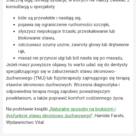
znaczną ulgę, istnieją sytuacje, w których nie należy zwlekać z
konsultacją u specjalisty:
bóle są przewlekłe i nasilają się,
pojawia się ograniczenie ruchomości szczęki,
słyszysz niepokojące trzaski, przeskakiwanie lub
blokowanie stawu,
odczuwasz szumy uszne, zawroty głowy lub drętwienie
rąk,
masaż nie przynosi ulgi lub ból nasila się po masażu,
Jeżeli masz powyższe objawy, to warto udać się do dentysty
specjalizującego się w zaburzeniach stawu skroniowo-
żuchwowego (TMJ) lub fizjoterapeuty zajmującego się terapią
stawów skroniowo-żuchwowych. Wczesna diagnostyka i
odpowiednia terapia mogą zapobiec poważniejszym
powikłaniom, a także poprawić komfort codziennego życia.
Na podstawie książki „
Naturalne sposoby na bruksizm i
dysfunkcje stawu skroniowo-żuchwowego
”, Hamide Farshi,
Wydawnictwo Vital.