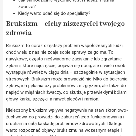
Jak samodzielnie wykonać test i masaż mięśnia
żwacza?
Kiedy warto udać się do specjalisty?
Bruksizm – cichy niszczyciel twojego
zdrowia
Bruksizm to coraz częstszy problem współczesnych ludzi,
choć wielu z nas nie zdaje sobie sprawy, że go ma. To
nawykowe, często nieświadome zaciskanie lub zgrzytanie
zębami, które najczęściej pojawia się nocą, ale u wielu osób
występuje również w ciągu dnia – szczególnie w sytuacjach
stresowych. Bruksizm może prowadzić nie tylko do ścierania
zębów, ich pękania czy problemów ze zgryzem, ale także do
napięć w mięśniach żwaczy, co skutkuje przewlekłymi bólami
głowy, karku, szczęki, a nawet pleców i ramion.
Nieleczony bruksizm wpływa negatywnie na staw skroniowo-
żuchwowy, co prowadzi do zaburzeń jego funkcjonowania i
uruchamia całą kaskadę problemów zdrowotnych. Dlatego
warto rozpoznać objawy bruksizmu na wczesnym etapie i