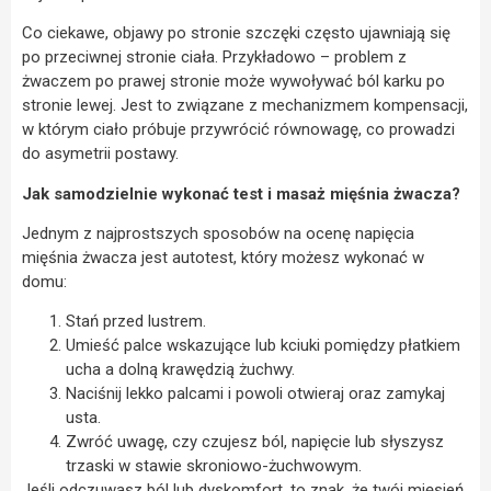
Co ciekawe, objawy po stronie szczęki często ujawniają się
po przeciwnej stronie ciała. Przykładowo – problem z
żwaczem po prawej stronie może wywoływać ból karku po
stronie lewej. Jest to związane z mechanizmem kompensacji,
w którym ciało próbuje przywrócić równowagę, co prowadzi
do asymetrii postawy.
Jak samodzielnie wykonać test i masaż mięśnia żwacza?
Jednym z najprostszych sposobów na ocenę napięcia
mięśnia żwacza jest autotest, który możesz wykonać w
domu:
Stań przed lustrem.
Umieść palce wskazujące lub kciuki pomiędzy płatkiem
ucha a dolną krawędzią żuchwy.
Naciśnij lekko palcami i powoli otwieraj oraz zamykaj
usta.
Zwróć uwagę, czy czujesz ból, napięcie lub słyszysz
trzaski w stawie skroniowo-żuchwowym.
Jeśli odczuwasz ból lub dyskomfort, to znak, że twój mięsień