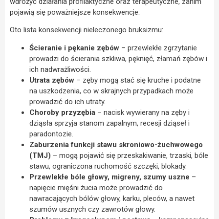
wdrożyć działania profilaktyczne oraz terapeutyczne, zanim
pojawią się poważniejsze konsekwencje:
Oto lista konsekwencji nieleczonego bruksizmu:
Ścieranie i pękanie zębów
– przewlekłe zgrzytanie
prowadzi do ścierania szkliwa, pęknięć, złamań zębów i
ich nadwrażliwości.
Utrata zębów
– zęby mogą stać się kruche i podatne
na uszkodzenia, co w skrajnych przypadkach może
prowadzić do ich utraty.
Choroby przyzębia
– nacisk wywierany na zęby i
dziąsła sprzyja stanom zapalnym, recesji dziąseł i
paradontozie.
Zaburzenia funkcji stawu skroniowo-żuchwowego
(TMJ)
– mogą pojawić się przeskakiwanie, trzaski, bóle
stawu, ograniczona ruchomość szczęki, blokady.
Przewlekłe bóle głowy, migreny, szumy uszne
–
napięcie mięśni żucia może prowadzić do
nawracających bólów głowy, karku, pleców, a nawet
szumów usznych czy zawrotów głowy.