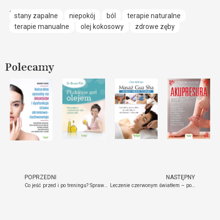
stany zapalne
niepokój
ból
terapie naturalne
terapie manualne
olej kokosowy
zdrowe zęby
Polecamy
POPRZEDNI
NASTĘPNY
Co jeść przed i po treningu? Sprawdzone wskazówki, które dodają siły i przyspieszają efekty
Leczenie czerwonym światłem – poznaj 10 udowodnionych korzyści