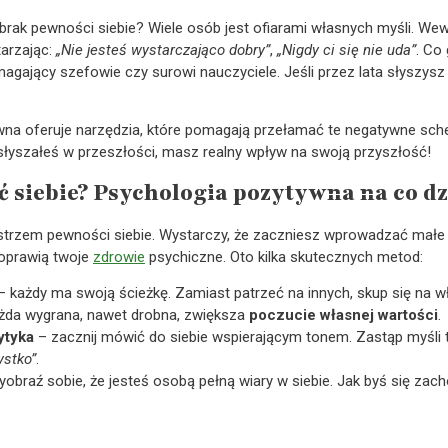
 brak pewności siebie? Wiele osób jest ofiarami własnych myśli. Wew
tarzając:
„Nie jesteś wystarczająco dobry”
,
„Nigdy ci się nie uda”
. Co
magający szefowie czy surowi nauczyciele. Jeśli przez lata słyszys
wna oferuje narzędzia, które pomagają przełamać te negatywne sc
o słyszałeś w przeszłości, masz realny wpływ na swoją przyszłość!
 siebie? Psychologia pozytywna na co d
strzem pewności siebie. Wystarczy, że zaczniesz wprowadzać małe
poprawią twoje
zdrowie
psychiczne. Oto kilka skutecznych metod:
 każdy ma swoją ścieżkę. Zamiast patrzeć na innych, skup się na 
żda wygrana, nawet drobna, zwiększa
poczucie własnej wartości
.
ytyka
– zacznij mówić do siebie wspierającym tonem. Zastąp myśli
ystko”
.
obraź sobie, że jesteś osobą pełną wiary w siebie. Jak byś się za