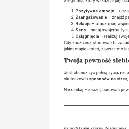
Seligmana, który wskazuje pięć k
Pozytywne emocje
– ucz s
Zaangażowanie
– znajdź pa
Relacje
– otaczaj się wspie
Sens
– nadaj swojemu życiu
Osiągnięcia
– realizuj swoje
Gdy zaczniesz stosować te zasad
jakim etapie jesteś, zawsze moż
Twoja pewność siebie
Jeśli chcesz żyć pełnią życia, nie
skutecznych
sposobów na stres
Nie czekaj – zacznij budować pewn
na podstawie książki Wladislawa 