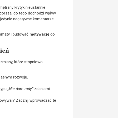
nętrzny krytyk nieustannie
 gorsza, do tego dochodzi wpływ
z jedynie negatywne komentarze,
hematy i budować
motywację
do
zień
 zmiany, które stopniowo
własnym rozwoju.
 typu
„Nie dam rady”
zdaniami
chowywał? Zacznij wprowadzać te