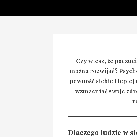
Czy wiesz, że poczuc
można rozwijać? Psych
pewność siebie i lepie
wzmacniać swoje zdro
r
Dlaczego ludzie w si