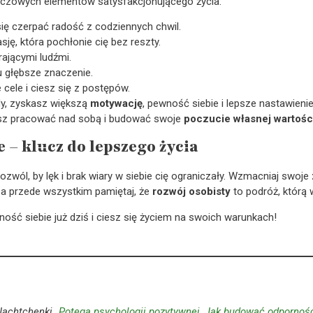
luczowych elementów satysfakcjonującego życia:
ię czerpać radość z codziennych chwil.
sję, która pochłonie cię bez reszty.
rającymi ludźmi.
 głębsze znaczenie.
 cele i ciesz się z postępów.
y, zyskasz większą
motywację
, pewność siebie i lepsze nastawienie
esz pracować nad sobą i budować swoje
poczucie własnej wartośc
 – klucz do lepszego życia
 pozwól, by lęk i brak wiary w siebie cię ograniczały. Wzmacniaj swoje
, a przede wszystkim pamiętaj, że
rozwój osobisty
to podróż, którą 
ość siebie już dziś i ciesz się życiem na swoich warunkach!
Jachtchenki „
Potęga psychologii pozytywnej. Jak budować odporność