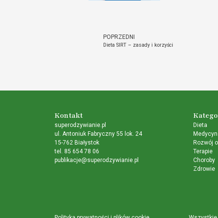
POPRZEDNI
Dieta SIRT – zasady i korzyści
Kontakt
Katego
superodzywianie.pl
Dieta
ul. Antoniuk Fabryczny 55 lok. 24
Medycyna
15-762 Białystok
Rozwój o
tel. 85 654 78 06
Terapie
publikacje@superodzywianie.pl
Choroby
Zdrowie
Polityka prywatności i plików cookie
Wszystkie 