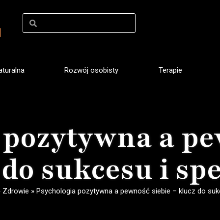
turalna
Rozwój osobisty
Terapie
 pozytywna a pe
 do sukcesu i sp
»
Zdrowie
»
Psychologia pozytywna a pewność siebie – klucz do sukc