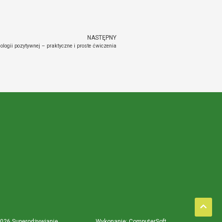
NASTĘPNY
logii pozytywnej – praktyczne i proste ćwiczenia
2026 Superodżywianie
Wykonanie: ComputerSoft