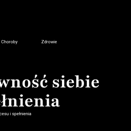
Choroby
Zdrowie
wność siebie
ełnienia
esu i spełnienia