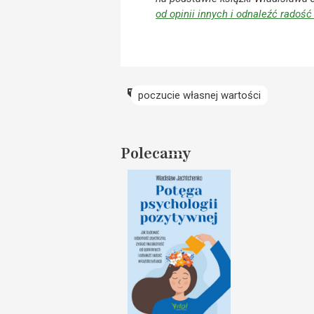
od opinii innych i odnaleźć radość
poczucie własnej wartości
Polecamy